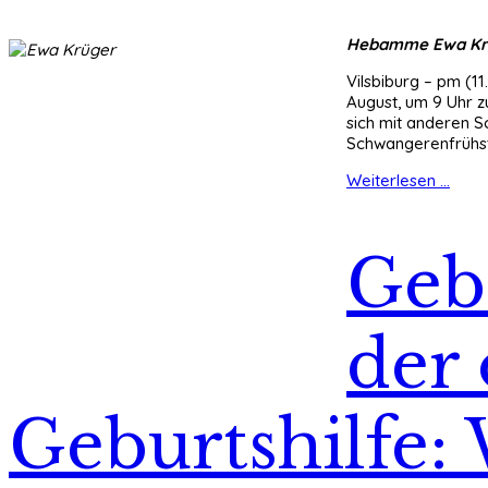
Hebamme Ewa Krü
Vilsbiburg – pm (1
August, um 9 Uhr z
sich mit anderen 
Schwangerenfrühstü
Weiterlesen ...
Gebo
der 
Geburtshilfe: 