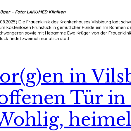
ger – Foto: LAKUMED Kliniken
1.08.2025) Die Frauenklinik des Krankenhauses Vilsbiburg lädt sc
um kostenlosen Frühstück in gemütlicher Runde ein. Im Rahmen d
Schwangeren sowie mit Hebamme Ewa Krüger von der Frauenklinik
ck findet zweimal monatlich statt.
r(g)en in Vils
offenen Tür in
Wohlig, heimeli