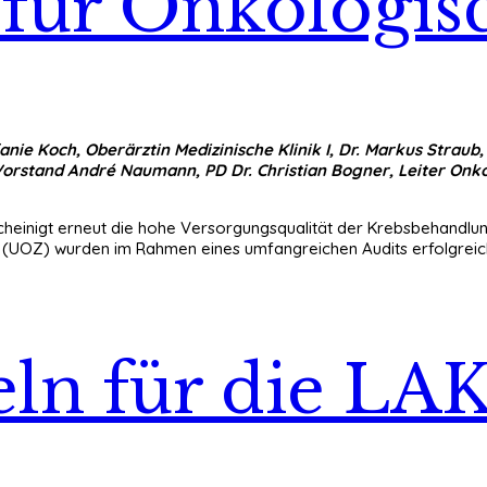
g für Onkologi
efanie Koch, Oberärztin Medizinische Klinik I, Dr. Markus Straub,
orstand André Naumann, PD Dr. Christian Bogner, Leiter On
scheinigt erneut die hohe Versorgungsqualität der Krebsbehandl
OZ) wurden im Rahmen eines umfangreichen Audits erfolgreich r
eln für die 