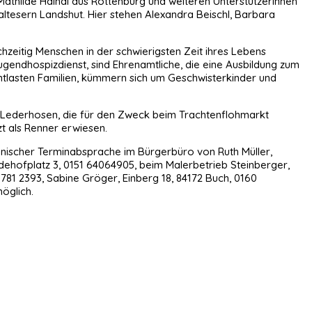
Mathilde Haindl aus Rottenburg und weiteren Unterstützerinnen
tesern Landshut. Hier stehen Alexandra Beischl, Barbara
zeitig Menschen in der schwierigsten Zeit ihres Lebens
Jugendhospizdienst, sind Ehrenamtliche, die eine Ausbildung zum
 entlasten Familien, kümmern sich um Geschwisterkinder und
 Lederhosen, die für den Zweck beim Trachtenflohmarkt
t als Renner erwiesen.
ischer Terminabsprache im Bürgerbüro von Ruth Müller,
adehofplatz 3, 0151 64064905, beim Malerbetrieb Steinberger,
781 2393, Sabine Gröger, Einberg 18, 84172 Buch, 0160
öglich.