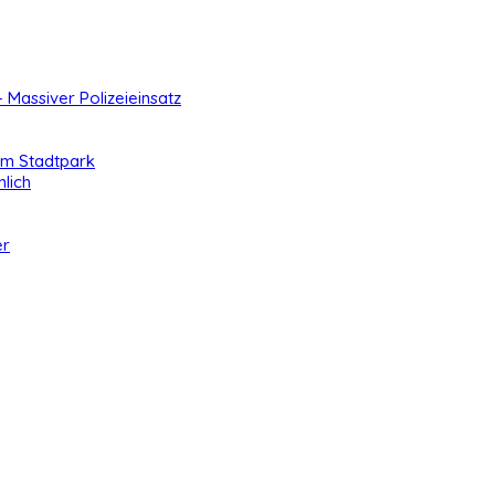
- Massiver Polizeieinsatz
 im Stadtpark
lich
er