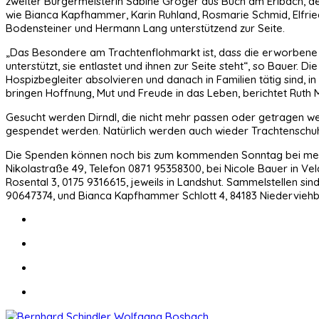
zweiter Bürgermeisterin Sabine Gröger aus Buch am Erlbach, de
wie Bianca Kapfhammer, Karin Ruhland, Rosmarie Schmid, Elfri
Bodensteiner und Hermann Lang unterstützend zur Seite.
„Das Besondere am Trachtenflohmarkt ist, dass die erworbene Tr
unterstützt, sie entlastet und ihnen zur Seite steht“, so Bauer.
Hospizbegleiter absolvieren und danach in Familien tätig sind, 
bringen Hoffnung, Mut und Freude in das Leben, berichtet Ruth M
Gesucht werden Dirndl, die nicht mehr passen oder getragen w
gespendet werden. Natürlich werden auch wieder Trachtenschuh
Die Spenden können noch bis zum kommenden Sonntag bei mehr
Nikolastraße 49, Telefon 0871 95358300, bei Nicole Bauer in Vel
Rosental 3, 0175 9316615, jeweils in Landshut. Sammelstellen si
90647374, und Bianca Kapfhammer Schlott 4, 84183 Niederviehb