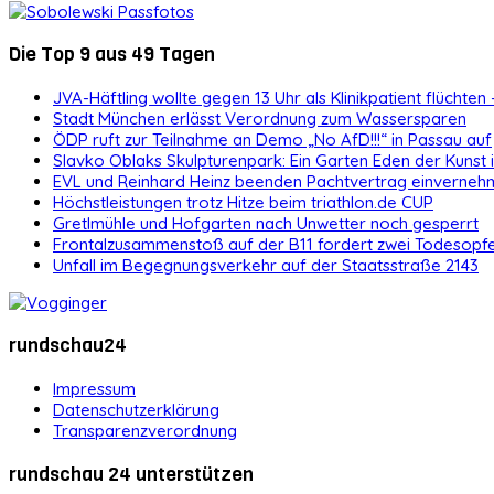
Die Top 9 aus 49 Tagen
JVA-Häftling wollte gegen 13 Uhr als Klinikpatient flüchten 
Stadt München erlässt Verordnung zum Wassersparen
ÖDP ruft zur Teilnahme an Demo „No AfD!!!“ in Passau auf
Slavko Oblaks Skulpturenpark: Ein Garten Eden der Kunst
EVL und Reinhard Heinz beenden Pachtvertrag einvernehm
Höchstleistungen trotz Hitze beim triathlon.de CUP
Gretlmühle und Hofgarten nach Unwetter noch gesperrt
Frontalzusammenstoß auf der B11 fordert zwei Todesopf
Unfall im Begegnungsverkehr auf der Staatsstraße 2143
rundschau24
Impressum
Datenschutzerklärung
Transparenzverordnung
rundschau 24 unterstützen