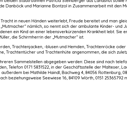
n beiden Stadträtinnen Patricia Steinberger aus Landshut sowie 
ede Danböck und Marianne Bontzol in Zusammenarbeit mit den Mal
acht in neuen Händen weiterlebt, Freude bereitet und man gleich
 Die „Mutmacher“ nämlich, so nennt sich der ambulante Kinder- und 
in denen ein Kind an einer lebensverkürzenden Krankheit lebt. Sie
üller, die Schirmherrin der „Mutmacher“ ist.
erden, Trachtenjacken, -blusen und Hemden, Trachtenröcke oder
e, Trachtentücher und Trachtenhüte angenommen, die sich zuletz
eren Sammelstellen abgegeben werden: Diese sind nach telefon
den, Telefon 0171 5831522, in der Geschäftsstelle der Malteser, L
nd außerdem bei Mathilde Haindl, Bachweg 4, 84056 Rottenburg, 08
ach beziehungsweise Seewiese 16, 84109 Wörth, 0151 25365792 m