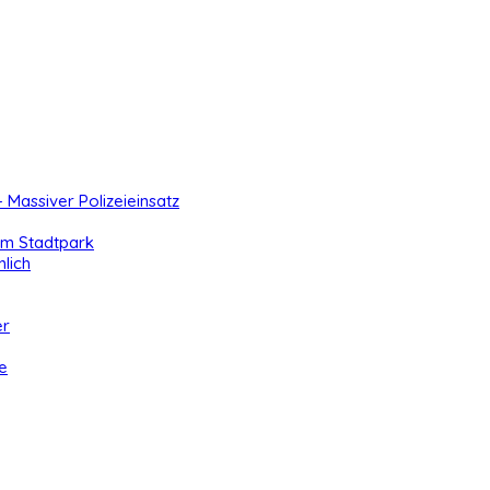
- Massiver Polizeieinsatz
 im Stadtpark
lich
er
e