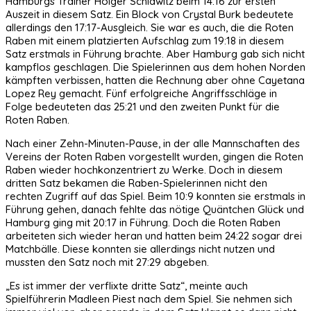
Hamburgs Trainer Holger Schlawitz beim 14:16 zur ersten
Auszeit in diesem Satz. Ein Block von Crystal Burk bedeutete
allerdings den 17:17-Ausgleich. Sie war es auch, die die Roten
Raben mit einem platzierten Aufschlag zum 19:18 in diesem
Satz erstmals in Führung brachte. Aber Hamburg gab sich nicht
kampflos geschlagen. Die Spielerinnen aus dem hohen Norden
kämpften verbissen, hatten die Rechnung aber ohne Cayetana
Lopez Rey gemacht. Fünf erfolgreiche Angriffsschläge in
Folge bedeuteten das 25:21 und den zweiten Punkt für die
Roten Raben.
Nach einer Zehn-Minuten-Pause, in der alle Mannschaften des
Vereins der Roten Raben vorgestellt wurden, gingen die Roten
Raben wieder hochkonzentriert zu Werke. Doch in diesem
dritten Satz bekamen die Raben-Spielerinnen nicht den
rechten Zugriff auf das Spiel. Beim 10:9 konnten sie erstmals in
Führung gehen, danach fehlte das nötige Quäntchen Glück und
Hamburg ging mit 20:17 in Führung. Doch die Roten Raben
arbeiteten sich wieder heran und hatten beim 24:22 sogar drei
Matchbälle. Diese konnten sie allerdings nicht nutzen und
mussten den Satz noch mit 27:29 abgeben.
„Es ist immer der verflixte dritte Satz“, meinte auch
Spielführerin Madleen Piest nach dem Spiel. Sie nehmen sich