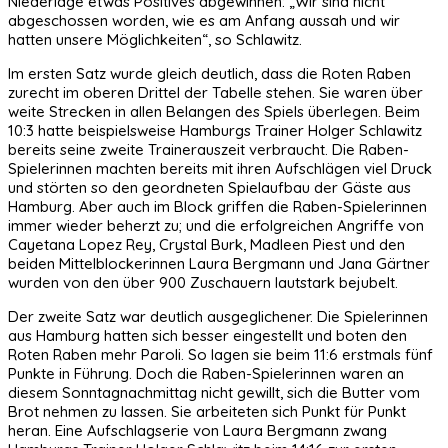
Niederlage etwas Positives abgewinnen: „Wir sind nicht
abgeschossen worden, wie es am Anfang aussah und wir
hatten unsere Möglichkeiten“, so Schlawitz.
Im ersten Satz wurde gleich deutlich, dass die Roten Raben
zurecht im oberen Drittel der Tabelle stehen. Sie waren über
weite Strecken in allen Belangen des Spiels überlegen. Beim
10:3 hatte beispielsweise Hamburgs Trainer Holger Schlawitz
bereits seine zweite Trainerauszeit verbraucht. Die Raben-
Spielerinnen machten bereits mit ihren Aufschlägen viel Druck
und störten so den geordneten Spielaufbau der Gäste aus
Hamburg. Aber auch im Block griffen die Raben-Spielerinnen
immer wieder beherzt zu; und die erfolgreichen Angriffe von
Cayetana Lopez Rey, Crystal Burk, Madleen Piest und den
beiden Mittelblockerinnen Laura Bergmann und Jana Gärtner
wurden von den über 900 Zuschauern lautstark bejubelt.
Der zweite Satz war deutlich ausgeglichener. Die Spielerinnen
aus Hamburg hatten sich besser eingestellt und boten den
Roten Raben mehr Paroli. So lagen sie beim 11:6 erstmals fünf
Punkte in Führung. Doch die Raben-Spielerinnen waren an
diesem Sonntagnachmittag nicht gewillt, sich die Butter vom
Brot nehmen zu lassen. Sie arbeiteten sich Punkt für Punkt
heran. Eine Aufschlagserie von Laura Bergmann zwang