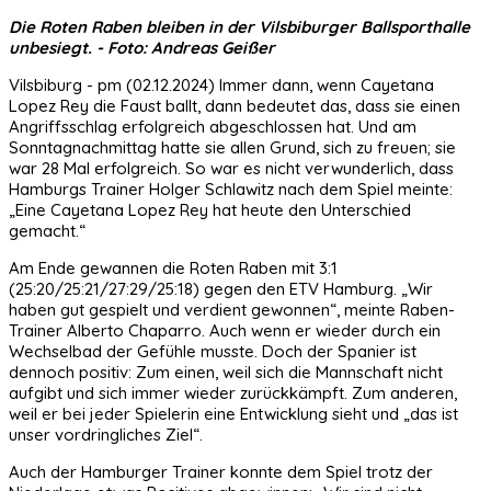
Die Roten Raben bleiben in der Vilsbiburger Ballsporthalle
unbesiegt. - Foto: Andreas Geißer
Vilsbiburg - pm (02.12.2024) Immer dann, wenn Cayetana
Lopez Rey die Faust ballt, dann bedeutet das, dass sie einen
Angriffsschlag erfolgreich abgeschlossen hat. Und am
Sonntagnachmittag hatte sie allen Grund, sich zu freuen; sie
war 28 Mal erfolgreich. So war es nicht verwunderlich, dass
Hamburgs Trainer Holger Schlawitz nach dem Spiel meinte:
„Eine Cayetana Lopez Rey hat heute den Unterschied
gemacht.“
Am Ende gewannen die Roten Raben mit 3:1
(25:20/25:21/27:29/25:18) gegen den ETV Hamburg. „Wir
haben gut gespielt und verdient gewonnen“, meinte Raben-
Trainer Alberto Chaparro. Auch wenn er wieder durch ein
Wechselbad der Gefühle musste. Doch der Spanier ist
dennoch positiv: Zum einen, weil sich die Mannschaft nicht
aufgibt und sich immer wieder zurückkämpft. Zum anderen,
weil er bei jeder Spielerin eine Entwicklung sieht und „das ist
unser vordringliches Ziel“.
Auch der Hamburger Trainer konnte dem Spiel trotz der