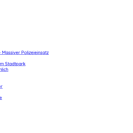
- Massiver Polizeieinsatz
 im Stadtpark
lich
er
e