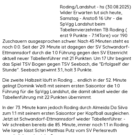
Roding/Landshut - hs (30.08.2025)
Wider Erwarten tut sich heute,
Samstag - Anstoß 16 Uhr - die
SpVgg Landshut beim
Tabellenvierzehnten TB Roding (
erst 9 Punkte - 7:14Tore) vor 190
Zuschauern ausgesprochen schwer. Nach 45 Minuten steht es
noch 0:0. Seit der 29. Minute ist dagegen der SV Schwandorf-
Ettmannsdorf durch die 1:0 Führung gegen den SV Etzenricht
aktuell neuer Tabellenführer mit 21 Punkten. Um 17 Uhr beginnt
das Spiel TSV Bogen gegen TSV Seebach, die "Erfolgself der
Stunde". Seebach gewinnt 3:1, holt 3 Punkte.
Die zweite Halbzeit läuft in Roding ... endlich in der 52. Minute
gelingt Dominik Weiß mit seinem ersten Saisontor die 1:0
Führung für die SpVgg Landshut, die damit aktuell wieder die
Tabellenführung mit 22 Punkten übernimmt.
In der 73. Minute kann jedoch Roding durch Almeida Da Silva
zum 1:1 mit seinem ersten Saisontor per Kopfball ausgleichen.
Jetzt ist Schwandorf-Ettmannsdorf wieder Tabellenführer. -
Wir schreiben bereits die 85. Minute, immer noch 1:1 in Roding.
Wie lange lässt Schiri Matthias Putz vom SV Perlesreuth