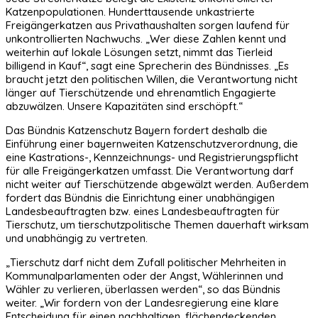
Katzenpopulationen. Hunderttausende unkastrierte
Freigängerkatzen aus Privathaushalten sorgen laufend für
unkontrollierten Nachwuchs. „Wer diese Zahlen kennt und
weiterhin auf lokale Lösungen setzt, nimmt das Tierleid
billigend in Kauf“, sagt eine Sprecherin des Bündnisses. „Es
braucht jetzt den politischen Willen, die Verantwortung nicht
länger auf Tierschützende und ehrenamtlich Engagierte
abzuwälzen. Unsere Kapazitäten sind erschöpft.“
Das Bündnis Katzenschutz Bayern fordert deshalb die
Einführung einer bayernweiten Katzenschutzverordnung, die
eine Kastrations-, Kennzeichnungs- und Registrierungspflicht
für alle Freigängerkatzen umfasst. Die Verantwortung darf
nicht weiter auf Tierschützende abgewälzt werden. Außerdem
fordert das Bündnis die Einrichtung einer unabhängigen
Landesbeauftragten bzw. eines Landesbeauftragten für
Tierschutz, um tierschutzpolitische Themen dauerhaft wirksam
und unabhängig zu vertreten.
„Tierschutz darf nicht dem Zufall politischer Mehrheiten in
Kommunalparlamenten oder der Angst, Wählerinnen und
Wähler zu verlieren, überlassen werden“, so das Bündnis
weiter. „Wir fordern von der Landesregierung eine klare
Entscheidung für einen nachhaltigen, flächendeckenden