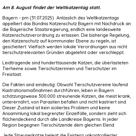
Am 8. August findet der Weltkatzentag statt.
Bayern - pm (31.07.2025) Anlässlich des Weltkatzentags
appelliert das Bündnis Katzenschutz Bayern mit Nachdruck an
die Bayerische Staatsregierung, endlich eine landesweite
Katzenschutzverordnung zu erlassen. Die bisherige Regelung,
den Katzenschutz auf kommunaler Ebene zu regeln, ist
gescheitert: Vielfach werden lokale Verordnungen aus nicht
tierschutzrelevanten Gründen abgelehnt oder verschleppt.
Leidtragende sind hunderttausende Katzen, die überlasteten
Tierheime sowie Tierschützerinnen und Tierschützer im
Freistaat.
Die Fakten sind eindeutig: Obwohl Tierschutzvereine laufend
Kastrationsmaßnahmen durchführen, leben in Bayern
schätzungsweise 300.000 streunende Katzen, die meist krank,
unterernährt, von Parasiten befallen und nicht kastriert sind.
Dieser Zustand ist kein isoliertes Problem und keine
Ansammlung lokal begrenzter Einzelfälle, sondern zieht sich
flächendeckend durch alle Landkreise Bayerns. In jeder
Region begegnen Tierschützende dem gleichen Elend.
Jede Streunerkatze belegt die Existenz unkontrollierter