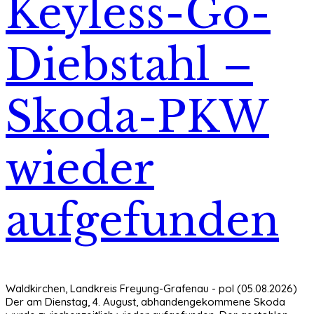
Keyless-Go-
Diebstahl –
Skoda-PKW
wieder
aufgefunden
Waldkirchen, Landkreis Freyung-Grafenau - pol (05.08.2026)
Der am Dienstag, 4. August, abhandengekommene Skoda