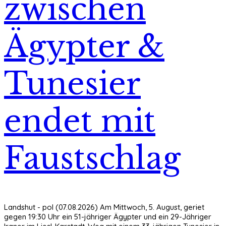
zwischen
Ägypter &
Tunesier
endet mit
Faustschlag
Landshut - pol (07.08.2026) Am Mittwoch, 5. August, geriet
gegen 19:30 Uhr ein 51-jähriger Ägypter und ein 29-Jähriger