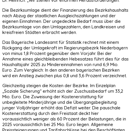
Dr. Heinrich: „Wir stehen vor enormen Herausforderungen.“
Die Bezirksumlage dient der Finanzierung des Bezirkshaushalts
nach Abzug der staatlichen Ausgleichszahlungen und der
eigenen Einnahmen. Der ungedeckte Bedarf muss über die
Bezirksumlage von den Umlagezahlern, den Landkreisen und
kreisfreien Städten erbracht werden.
Das Bayerische Landesamt für Statistik rechnet mit einem
Rückgang der Umlagekraft im Regierungsbezirk Niederbayern
von minus 1,8 Prozent gegenüber dem Vorjahr. Bei der
Annahme eines gleichbleibenden Hebesatzes führt dies für das
Haushaltsjahr 2025 zu Mindereinnahmen von rund 6,9 Mio.
Euro. Zum Vergleich: In den anderen bayerischen Bezirken
wird ein Anstieg zwischen plus 0,8 und 3,6 Prozent verzeichnet.
Gleichzeitig steigen die Kosten der Bezirke. Im Einzelplan
„Soziale Sicherung“ erhöht sich der Zuschussbedarf um 33,2
Mio. Euro. Die Zuweisung der Kostenerstattung für
unbegleitete Minderjährige und die Übergangsbegleitung
junger Volljähriger erhöht das Defizit weiter. Die pauschale
Kostenerstattung durch den Freistaat deckt hier
voraussichtlich weniger als 60 Prozent der Belastungen, die in
2025 voraussichtlich bei 25 Mio. Euro liegen. Allgemeine
Preissteigerungen und Tarifabschlüsse bei den Beschäftigten