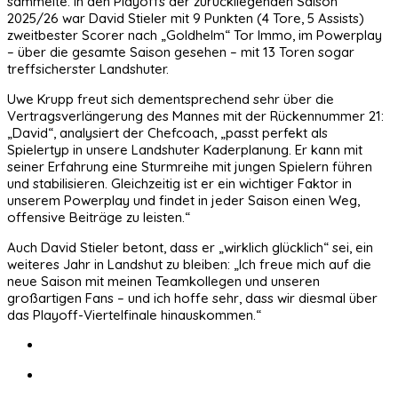
sammelte. In den Playoffs der zurückliegenden Saison
2025/26 war David Stieler mit 9 Punkten (4 Tore, 5 Assists)
zweitbester Scorer nach „Goldhelm“ Tor Immo, im Powerplay
– über die gesamte Saison gesehen – mit 13 Toren sogar
treffsicherster Landshuter.
Uwe Krupp freut sich dementsprechend sehr über die
Vertragsverlängerung des Mannes mit der Rückennummer 21:
„David“, analysiert der Chefcoach, „passt perfekt als
Spielertyp in unsere Landshuter Kaderplanung. Er kann mit
seiner Erfahrung eine Sturmreihe mit jungen Spielern führen
und stabilisieren. Gleichzeitig ist er ein wichtiger Faktor in
unserem Powerplay und findet in jeder Saison einen Weg,
offensive Beiträge zu leisten.“
Auch David Stieler betont, dass er „wirklich glücklich“ sei, ein
weiteres Jahr in Landshut zu bleiben: „Ich freue mich auf die
neue Saison mit meinen Teamkollegen und unseren
großartigen Fans – und ich hoffe sehr, dass wir diesmal über
das Playoff-Viertelfinale hinauskommen.“