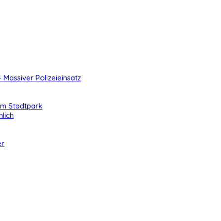
- Massiver Polizeieinsatz
 im Stadtpark
lich
er