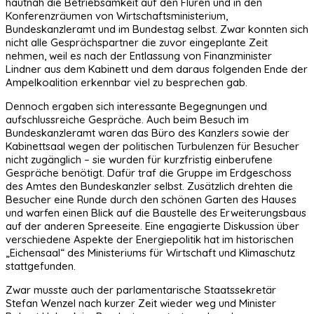
hautnah die Betriebsamkeit auf den Fluren und in den
Konferenzräumen von Wirtschaftsministerium,
Bundeskanzleramt und im Bundestag selbst. Zwar konnten sich
nicht alle Gesprächspartner die zuvor eingeplante Zeit
nehmen, weil es nach der Entlassung von Finanzminister
Lindner aus dem Kabinett und dem daraus folgenden Ende der
Ampelkoalition erkennbar viel zu besprechen gab.
Dennoch ergaben sich interessante Begegnungen und
aufschlussreiche Gespräche. Auch beim Besuch im
Bundeskanzleramt waren das Büro des Kanzlers sowie der
Kabinettsaal wegen der politischen Turbulenzen für Besucher
nicht zugänglich – sie wurden für kurzfristig einberufene
Gespräche benötigt. Dafür traf die Gruppe im Erdgeschoss
des Amtes den Bundeskanzler selbst. Zusätzlich drehten die
Besucher eine Runde durch den schönen Garten des Hauses
und warfen einen Blick auf die Baustelle des Erweiterungsbaus
auf der anderen Spreeseite. Eine engagierte Diskussion über
verschiedene Aspekte der Energiepolitik hat im historischen
„Eichensaal“ des Ministeriums für Wirtschaft und Klimaschutz
stattgefunden.
Zwar musste auch der parlamentarische Staatssekretär
Stefan Wenzel nach kurzer Zeit wieder weg und Minister