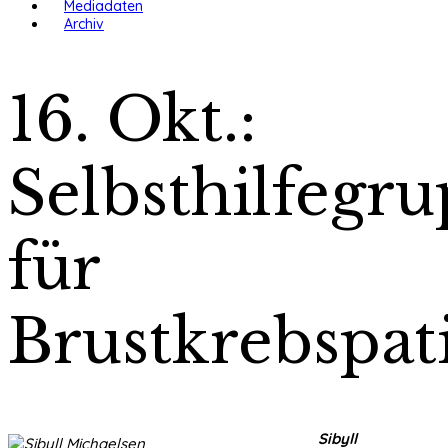
Mediadaten
Archiv
16. Okt.:
Selbsthilfegr
für
Brustkrebspat
Sibyll