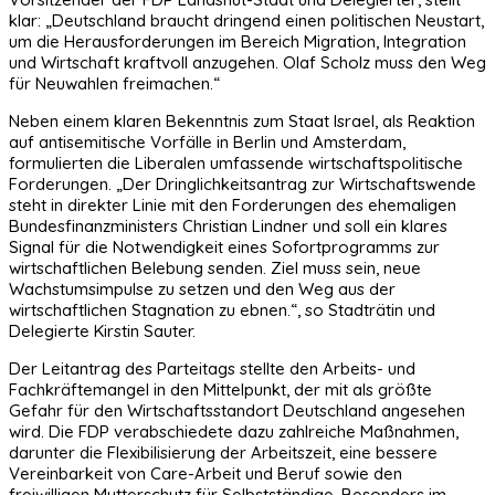
klar: „Deutschland braucht dringend einen politischen Neustart,
um die Herausforderungen im Bereich Migration, Integration
und Wirtschaft kraftvoll anzugehen. Olaf Scholz muss den Weg
für Neuwahlen freimachen.“
Neben einem klaren Bekenntnis zum Staat Israel, als Reaktion
auf antisemitische Vorfälle in Berlin und Amsterdam,
formulierten die Liberalen umfassende wirtschaftspolitische
Forderungen. „Der Dringlichkeitsantrag zur Wirtschaftswende
steht in direkter Linie mit den Forderungen des ehemaligen
Bundesfinanzministers Christian Lindner und soll ein klares
Signal für die Notwendigkeit eines Sofortprogramms zur
wirtschaftlichen Belebung senden. Ziel muss sein, neue
Wachstumsimpulse zu setzen und den Weg aus der
wirtschaftlichen Stagnation zu ebnen.“, so Stadträtin und
Delegierte Kirstin Sauter.
Der Leitantrag des Parteitags stellte den Arbeits- und
Fachkräftemangel in den Mittelpunkt, der mit als größte
Gefahr für den Wirtschaftsstandort Deutschland angesehen
wird. Die FDP verabschiedete dazu zahlreiche Maßnahmen,
darunter die Flexibilisierung der Arbeitszeit, eine bessere
Vereinbarkeit von Care-Arbeit und Beruf sowie den
freiwilligen Mutterschutz für Selbstständige. Besonders im