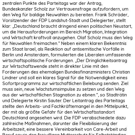
zentralen Punkte des Parteitags war der Antrag,
Bundeskanzler Scholz zur Vertrauensfrage aufzufordern, um
den Weg für baldige Neuwahlen zu bereiten. Frank Schräder,
Vorsitzender der FDP Landshut-Stadt und Delegierter, stellt
klar: „Deutschland braucht dringend einen politischen Neustart,
um die Herausforderungen im Bereich Migration, Integration
und Wirtschaft kraftvoll anzugehen. Olaf Scholz muss den Weg
für Neuwahlen freimachen.“ Neben einem klaren Bekenntnis
zum Staat Israel, als Reaktion auf antisemitische Vorfälle in
Berlin und Amsterdam, formulierten die Liberalen umfassende
wirtschaftspolitische Forderungen. „Der Dringlichkeitsantrag
zur Wirtschaftswende steht in direkter Linie mit den
Forderungen des ehemaligen Bundesfinanzministers Christian
Lindner und soll ein klares Signal für die Notwendigkeit eines
Sofortprogramms zur wirtschaftlichen Belebung senden. Ziel
muss sein, neue Wachstumsimpulse zu setzen und den Weg
aus der wirtschaftlichen Stagnation zu ebnen.“, so Stadträtin
und Delegierte Kirstin Sauter. Der Leitantrag des Parteitags
stellte den Arbeits- und Fachkräftemangel in den Mittelpunkt,
der mit als größte Gefahr für den Wirtschaftsstandort
Deutschland angesehen wird. Die FDP verabschiedete dazu
zahlreiche Maßnahmen, darunter die Flexibilisierung der
Arbeitszeit, eine bessere Vereinbarkeit von Care-Arbeit und
Beruf sowie den freiwilligen Mutterschutz für Selbstständige.