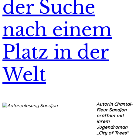
der Suche
nach einem
Platz in der
Welt
Autorin Chantal-
Fleur Sandjon
eröffnet mit
ihrem
Jugendroman
„City of Trees“