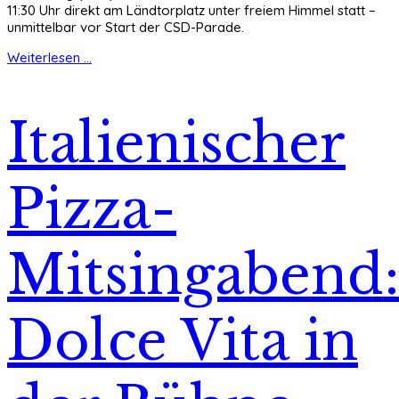
11:30 Uhr direkt am Ländtorplatz unter freiem Himmel statt –
unmittelbar vor Start der CSD-Parade.
Weiterlesen ...
Italienischer
Pizza-
Mitsingabend
Dolce Vita in