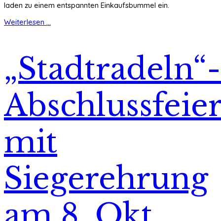
laden zu einem entspannten Einkaufsbummel ein.
Weiterlesen ...
„Stadtradeln“-
Abschlussfeie
mit
Siegerehrung
am 8. Okt.