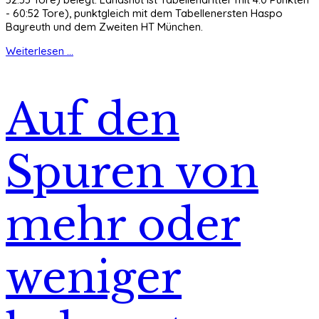
- 60:52 Tore), punktgleich mit dem Tabellenersten Haspo
Bayreuth und dem Zweiten HT München.
Weiterlesen ...
Auf den
Spuren von
mehr oder
weniger