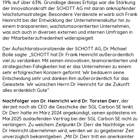
19% auf über 63%. Grundlage dieses Erfolgs war die Stärkung
der Innovationskraft der SCHOTT AG mit daran anknüpfender
Wachstumsstrategie. Besondere Verdienste erwarb sich Frank
Heinricht bei der Entwicklung der Unternehmens­kultur hin zu
einem transparenten, wachstumsorientierten Unternehmen,
was sich auch in diversen externen und internen Umfragen in
der Mitarbeiterzufriedenheit widerspiegelt.
Der Aufsichtsratsvorsitzende der SCHOTT AG, Dr. Michael
Bolle sagte: „SCHOTT hat Dr. Frank Heinricht außerordentlich
viel zu verdanken. Mit seinen innovativen, teamorientierten und
strategischen Fähigkeiten hat er das Unternehmen zu einem
sehr erfolgreichen Konzern geformt. Wir bedauern seine
Entscheidung sehr und danken Ihm außerordentlich für das
Geleistete. Wir wünschen Herrn Dr. Heinricht für die Zukunft
alles erdenklich Gute“.
Nachfolger von Dr. Heinricht wird Dr. Torsten Derr
, der
derzeit noch als CEO die Geschicke der SGL Carbon SE lenkt.
Dr. Derr hatte im März 2024 angekündigt, seinen spätestens im
Mai 2025 auslaufenden Vertrag bei der SGL Carbon SE nicht zu
verlängern. Zu welchem Zeitpunkt Dr. Derr die Nachfolge von
Dr. Heinricht übernehmen wird, werden wir zu gegebener Zeit
unverzüglich bekanntgeben. „Mit Dr. Derr tritt ein anerkannter