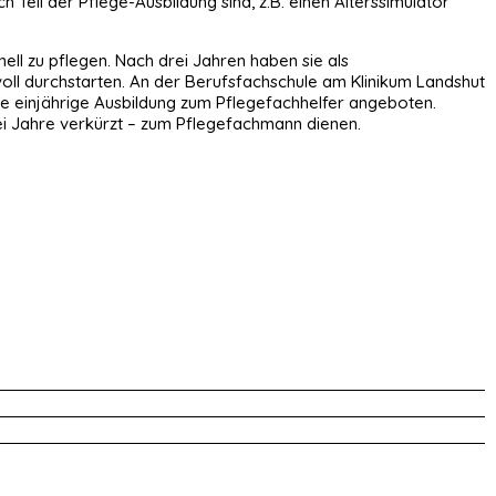
eil der Pflege-Ausbildung sind, z.B. einen Alterssimulator
ell zu pflegen. Nach drei Jahren haben sie als
oll durchstarten. An der Berufsfachschule am Klinikum Landshut
die einjährige Ausbildung zum Pflegefachhelfer angeboten.
zwei Jahre verkürzt – zum Pflegefachmann dienen.