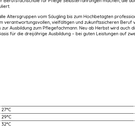
Berufsfachschule für Pflege Selbsterfahrungen machen, die auch T
liert.
 alle Altersgruppen vom Säugling bis zum Hochbetagten profession
verantwortungsvollen, vielfältigen und zukunftssicheren Beruf v
Kurs zur Ausbildung zum Pflegefachmann. Neu ab Herbst wird auch 
 Basis für die dreijährige Ausbildung – bei guten Leistungen auf 
27°C
29°C
32°C