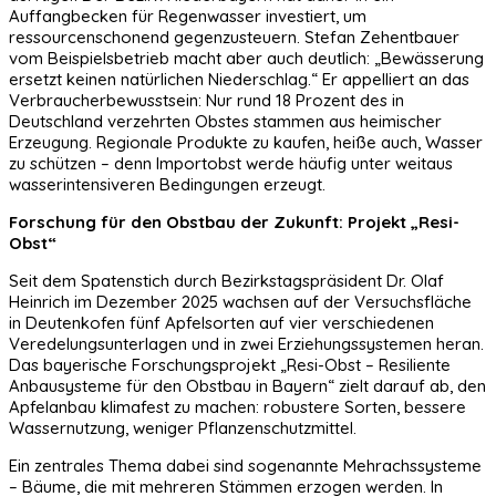
Auffangbecken für Regenwasser investiert, um
ressourcenschonend gegenzusteuern. Stefan Zehentbauer
vom Beispielsbetrieb macht aber auch deutlich: „Bewässerung
ersetzt keinen natürlichen Niederschlag.“ Er appelliert an das
Verbraucherbewusstsein: Nur rund 18 Prozent des in
Deutschland verzehrten Obstes stammen aus heimischer
Erzeugung. Regionale Produkte zu kaufen, heiße auch, Wasser
zu schützen – denn Importobst werde häufig unter weitaus
wasserintensiveren Bedingungen erzeugt.
Forschung für den Obstbau der Zukunft: Projekt „Resi-
Obst“
Seit dem Spatenstich durch Bezirkstagspräsident Dr. Olaf
Heinrich im Dezember 2025 wachsen auf der Versuchsfläche
in Deutenkofen fünf Apfelsorten auf vier verschiedenen
Veredelungsunterlagen und in zwei Erziehungssystemen heran.
Das bayerische Forschungsprojekt „Resi-Obst – Resiliente
Anbausysteme für den Obstbau in Bayern“ zielt darauf ab, den
Apfelanbau klimafest zu machen: robustere Sorten, bessere
Wassernutzung, weniger Pflanzenschutzmittel.
Ein zentrales Thema dabei sind sogenannte Mehrachssysteme
– Bäume, die mit mehreren Stämmen erzogen werden. In