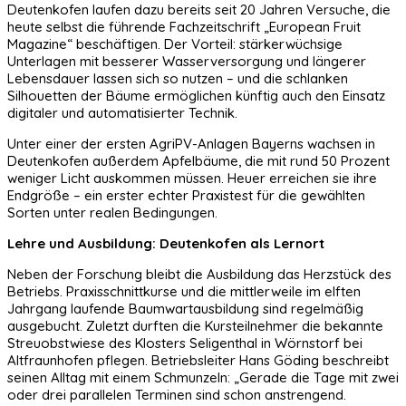
Deutenkofen laufen dazu bereits seit 20 Jahren Versuche, die
heute selbst die führende Fachzeitschrift „European Fruit
Magazine“ beschäftigen. Der Vorteil: stärkerwüchsige
Unterlagen mit besserer Wasserversorgung und längerer
Lebensdauer lassen sich so nutzen – und die schlanken
Silhouetten der Bäume ermöglichen künftig auch den Einsatz
digitaler und automatisierter Technik.
Unter einer der ersten AgriPV-Anlagen Bayerns wachsen in
Deutenkofen außerdem Apfelbäume, die mit rund 50 Prozent
weniger Licht auskommen müssen. Heuer erreichen sie ihre
Endgröße – ein erster echter Praxistest für die gewählten
Sorten unter realen Bedingungen.
Lehre und Ausbildung: Deutenkofen als Lernort
Neben der Forschung bleibt die Ausbildung das Herzstück des
Betriebs. Praxisschnittkurse und die mittlerweile im elften
Jahrgang laufende Baumwartausbildung sind regelmäßig
ausgebucht. Zuletzt durften die Kursteilnehmer die bekannte
Streuobstwiese des Klosters Seligenthal in Wörnstorf bei
Altfraunhofen pflegen. Betriebsleiter Hans Göding beschreibt
seinen Alltag mit einem Schmunzeln: „Gerade die Tage mit zwei
oder drei parallelen Terminen sind schon anstrengend.