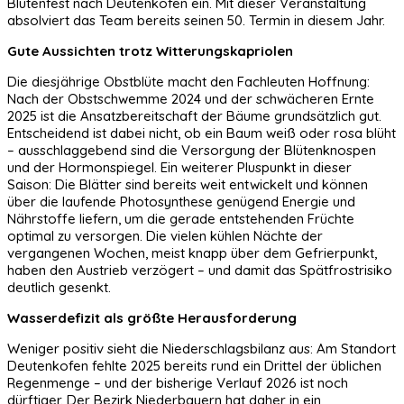
Blütenfest nach Deutenkofen ein. Mit dieser Veranstaltung
absolviert das Team bereits seinen 50. Termin in diesem Jahr.
Gute Aussichten trotz Witterungskapriolen
Die diesjährige Obstblüte macht den Fachleuten Hoffnung:
Nach der Obstschwemme 2024 und der schwächeren Ernte
2025 ist die Ansatzbereitschaft der Bäume grundsätzlich gut.
Entscheidend ist dabei nicht, ob ein Baum weiß oder rosa blüht
– ausschlaggebend sind die Versorgung der Blütenknospen
und der Hormonspiegel. Ein weiterer Pluspunkt in dieser
Saison: Die Blätter sind bereits weit entwickelt und können
über die laufende Photosynthese genügend Energie und
Nährstoffe liefern, um die gerade entstehenden Früchte
optimal zu versorgen. Die vielen kühlen Nächte der
vergangenen Wochen, meist knapp über dem Gefrierpunkt,
haben den Austrieb verzögert – und damit das Spätfrostrisiko
deutlich gesenkt.
Wasserdefizit als größte Herausforderung
Weniger positiv sieht die Niederschlagsbilanz aus: Am Standort
Deutenkofen fehlte 2025 bereits rund ein Drittel der üblichen
Regenmenge – und der bisherige Verlauf 2026 ist noch
dürftiger. Der Bezirk Niederbayern hat daher in ein