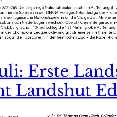
3.07.20269 Die 23-jährige Nationalspielerin steht im Außenangrif
 kommende Spielzeit in der DEKRA Volleyball-Bundesliga der Frau
ine portugiesische Nationalspielerin an die Vils gelotst. Als vie
ssabon nach Niederbayern wechselt. Obwohl Clemente gerade mal 2
 Vilsbiburg. Schon 40-mal schlug die 1,83 Meter große Außenangr
in der Champions League aktiv und gilt als eine sehr effiziente Of
len sogar die Topscorerin in der heimischen Liga – die Raben-Fan
Juli: Erste La
ht Landshut Ed
v. l.: Dr. Thomas Cann (Tech-Gründer