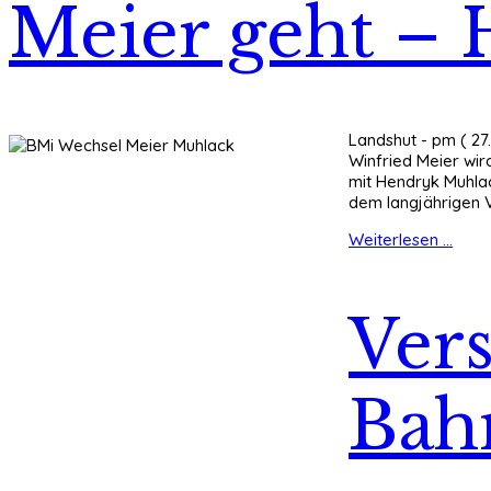
Meier geht –
Landshut - pm ( 27
Winfried Meier wir
mit Hendryk Muhlac
dem langjährigen 
Weiterlesen ...
Vers
Bahn